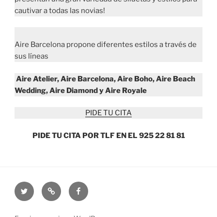
cautivar a todas las novias!
Aire Barcelona propone diferentes estilos a través de
sus líneas
Aire Atelier, Aire Barcelona, Aire Boho, Aire Beach
Wedding, Aire Diamond y Aire Royale
PIDE TU CITA
PIDE TU CITA POR TLF EN EL 925 22 81 81
Twitter
Catálogo
Facebook
trajes
de