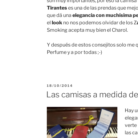
son muy importantes, por eso la camisa 
Tirantes
es una de las prendas que mejo
que dá una
elegancia con muchísima p
el
look
no nos podemos olvidar de los Z
Smoking acepta muy bien el Charol.
Y después de estos consejitos solo me 
Perfume y a por todas ;-)
PUBLICADO
18/10/2014
EL
Las camisas a medida de 
Hay 
elega
verte
las c