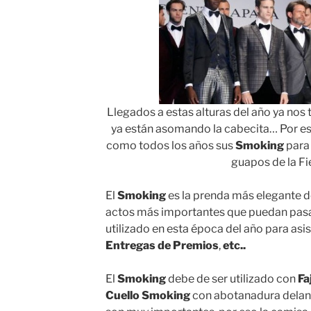
Llegados a estas alturas del año ya nos 
ya están asomando la cabecita… Por e
como todos los años sus
Smoking
par
guapos de la Fie
El
Smoking
es la prenda más elegante del
actos más importantes que puedan pasa
utilizado en esta época del año para asis
Entregas de Premios
,
etc..
El
Smoking
debe de ser utilizado con
Fa
Cuello Smoking
con abotanadura delant