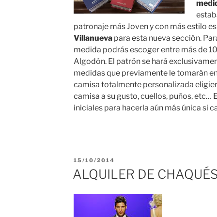
medid
estab
patronaje más Joven y con más estilo es
Villanueva
para esta nueva sección. Par
medida podrás escoger entre más de 10
Algodón. El patrón se hará exclusivamen
medidas que previamente le tomarán en 
camisa totalmente personalizada eligien
camisa a su gusto, cuellos, puños, etc…
iniciales para hacerla aún más única si c
PUBLICADO
15/10/2014
EL
ALQUILER DE CHAQUÉS