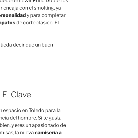
debe de llevar Puño Doble, los
r encaja con el smoking, ya
ersonalidad
y para completar
apatos
de corte clásico. El
qúeda decir que un buen
El Clavel
un
espacio en Toledo para la
ncia del hombre. Si te gusta
 bien, y eres un apasionado de
amisas, la nueva
camisería a