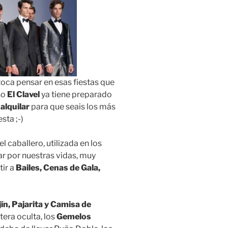
toca pensar en esas fiestas que
so
El Clavel
ya tiene preparado
a
alquilar
para que seais los más
sta ;-)
 caballero, utilizada en los
r por nuestras vidas, muy
tir a
Bailes, Cenas de Gala,
jín, Pajarita y Camisa de
era oculta, los
Gemelos