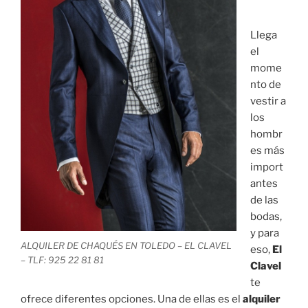
Llega
el
mome
nto de
vestir a
los
hombr
es más
import
antes
de las
bodas,
y para
ALQUILER DE CHAQUÉS EN TOLEDO – EL CLAVEL
eso,
El
– TLF: 925 22 81 81
Clavel
te
ofrece diferentes opciones. Una de ellas es el
alquiler