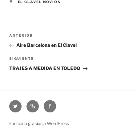
ETIQUETAS
EL CLAVEL NOVIOS
Navegación
Entrada
ANTERIOR
de
anterior:
Aire Barcelona en El Clavel
entradas
Siguiente
SIGUIENTE
entrada
TRAJES A MEDIDA EN TOLEDO
Twitter
Catálogo
Facebook
trajes
de
Funciona gracias a WordPress
novio