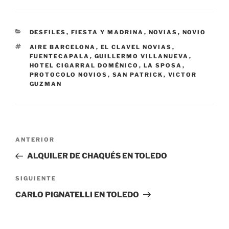
CATEGORÍAS
DESFILES
,
FIESTA Y MADRINA
,
NOVIAS
,
NOVIO
ETIQUETAS
AIRE BARCELONA
,
EL CLAVEL NOVIAS
,
FUENTECAPALA
,
GUILLERMO VILLANUEVA
,
HOTEL CIGARRAL DOMÉNICO
,
LA SPOSA
,
PROTOCOLO NOVIOS
,
SAN PATRICK
,
VICTOR
GUZMAN
Navegación
Entrada
ANTERIOR
de
anterior:
ALQUILER DE CHAQUÉS EN TOLEDO
entradas
Siguiente
SIGUIENTE
entrada
CARLO PIGNATELLI EN TOLEDO