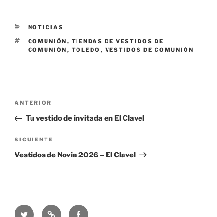
CATEGORÍAS
NOTICIAS
ETIQUETAS
COMUNIÓN
,
TIENDAS DE VESTIDOS DE
COMUNIÓN
,
TOLEDO
,
VESTIDOS DE COMUNIÓN
Navegación
Entrada
ANTERIOR
de
anterior:
Tu vestido de invitada en El Clavel
entradas
Siguiente
SIGUIENTE
entrada
Vestidos de Novia 2026 – El Clavel
Twitter
Catálogo
Facebook